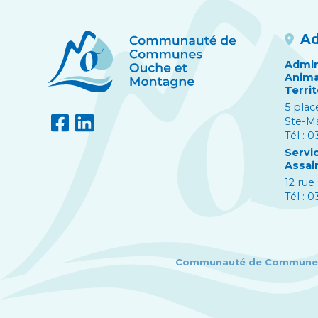
Ad
Admini
Anima
Territ
5 plac
Ste-M
Tél : 
Servi
Assai
12 rue
Tél : 
Communauté de Communes