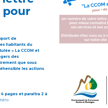
 pour
pport de
es habitants du
titulée « La CCOM et
sagers des
autrement que sous
éhensible les actions
.
4 pages et paraîtra 2 à
méro :