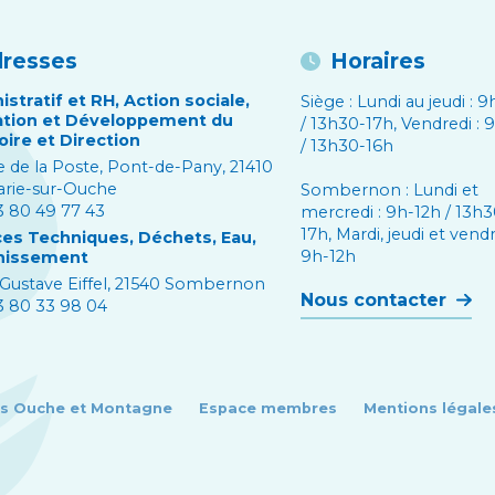
resses
Horaires
stratif et RH, Action sociale,
Siège : Lundi au jeudi : 
tion et Développement du
/ 13h30-17h, Vendredi : 
oire et Direction
/ 13h30-16h
e de la Poste, Pont-de-Pany, 21410
arie-sur-Ouche
Sombernon : Lundi et
03 80 49 77 43
mercredi : 9h-12h / 13h3
17h, Mardi, jeudi et vendr
ces Techniques, Déchets, Eau,
9h-12h
nissement
 Gustave Eiffel, 21540 Sombernon
Nous contacter
03 80 33 98 04
 Ouche et Montagne
Espace membres
Mentions légale