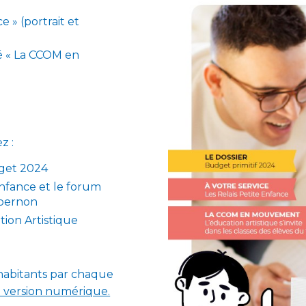
e » (portrait et
té « La CCOM en
z :
dget 2024
 Enfance et le forum
mbernon
tion Artistique
 habitants par chaque
 version numérique.