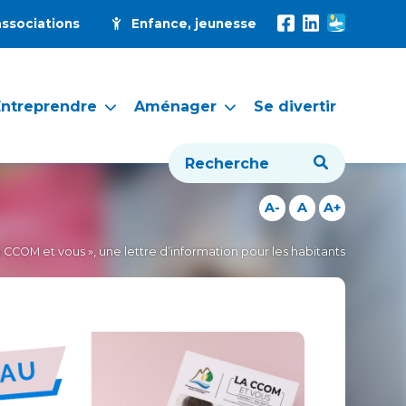
associations
Enfance, jeunesse
Entreprendre
Aménager
Se divertir
A-
A
A+
 CCOM et vous », une lettre d’information pour les habitants